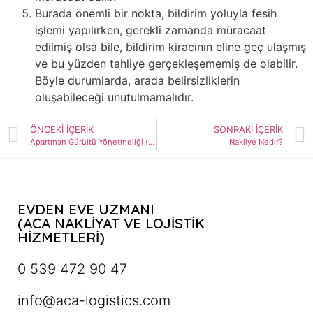
Burada önemli bir nokta, bildirim yoluyla fesih
işlemi yapılırken, gerekli zamanda müracaat
edilmiş olsa bile, bildirim kiracının eline geç ulaşmış
ve bu yüzden tahliye gerçekleşememiş de olabilir.
Böyle durumlarda, arada belirsizliklerin
oluşabileceği unutulmamalıdır.
ÖNCEKI İÇERIK
SONRAKI İÇERIK
Apartman Gürültü Yönetmeliği (2022)
Nakliye Nedir?
EVDEN EVE UZMANI
(ACA NAKLİYAT VE LOJİSTİK
HİZMETLERİ)
0 539 472 90 47
info@aca-logistics.com